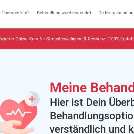
 Therapie läuft
Behandlung wurde beendet
Du bist gesund u
fizierter Online-Kurs für Stressbewältigung & Resilienz | 100% Erstat
Meine Behand
Hier ist Dein Über
Behandlungsoptio
verständlich und k