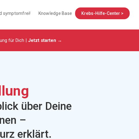
nd symptomfrei!
Knowledge Base
Krebs-Hilfe-Center >
tung für Dich |
Jetzt starten →
lung
blick über Deine
nen –
urz erklärt.