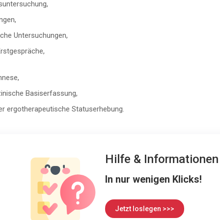
gsuntersuchung,
ngen,
sche Untersuchungen,
rstgespräche,
mnese,
inische Basiserfassung,
er ergotherapeutische Statuserhebung.
Hilfe & Informatione
In nur wenigen Klicks!
Jetzt loslegen >>>