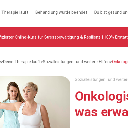
 Therapie läuft
Behandlung wurde beendet
Du bist gesund u
fizierter Online-Kurs für Stressbewältigung & Resilienz | 100% Erstat
e
>
Deine Therapie läuft
>
Sozialleistungen und weitere Hilfen
>
Onkologi
Sozialleistungen und weiter
Onkologi
was erwa