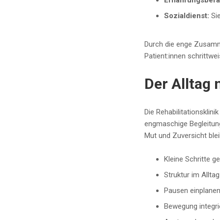
Ernährungsbera
Sozialdienst:
Si
Durch die enge Zusamme
Patient:innen schrittwe
Der Alltag 
Die Rehabilitationsklin
engmaschige Begleitung,
Mut und Zuversicht blei
Kleine Schritte g
Struktur im Allta
Pausen einplane
Bewegung integri