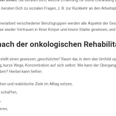
ter:innen:
Sie beraten Dich, welche Ernährung für Deine Erkrankung
e
beraten Dich zu sozialen Fragen, z. B. zur Rückkehr an den Arbeitsp
narbeit verschiedener Berufsgruppen werden alle Aspekte der Gesund
ise wieder Vertrauen in Ihren Körper und innere Stärke gewinnen, und
nach der onkologischen Rehabilit
ik stellt einen gewissen „geschützten“ Raum dar, in dem das Umfeld opt
 kurze Wege, Konzentration auf sich selbst. Wie kann der Übergang i
ben? Hierbei kann helfen:
ehen und realistische Ziele im Alltag setzen,
g schaffen,
n,
eren,