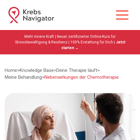
Mehr innere Kraft | Neuer zertifizierter Online-Kurs für
Stressbewältigung & Resilienz | 100% Erstattung für Dich |
Jetzt
starten →
Home
>
Knowledge Base
>
Deine Therapie läuft
>
Meine Behandlung
>
Nebenwirkungen der Chemotherapie