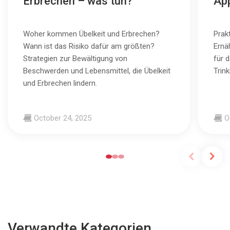
Erbrechen – was tun?
App
Woher kommen Übelkeit und Erbrechen?
Prak
Wann ist das Risiko dafür am größten?
Ernä
Strategien zur Bewältigung von
für 
Beschwerden und Lebensmittel, die Übelkeit
Trin
und Erbrechen lindern.
October 24, 2025
O
Verwandte Kategorien