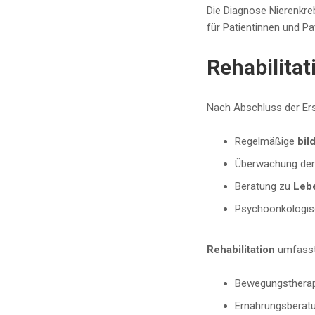
Die Diagnose Nierenkreb
für Patientinnen und Pa
Rehabilita
Nach Abschluss der Er
Regelmäßige
bil
Überwachung de
Beratung zu
Lebe
Psychoonkologisc
Rehabilitation
umfasst
Bewegungstherapi
Ernährungsberatun