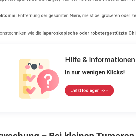
ektomie:
Entfernung der gesamten Niere, meist bei größeren oder z
ionstechniken wie die
laparoskopische oder robotergestützte Chi
Hilfe & Informatione
In nur wenigen Klicks!
Jetzt loslegen >>>
rwachung – Bei kleinen Tumoren 