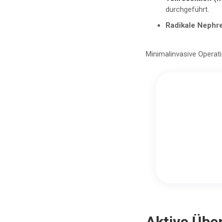
durchgeführt.
Radikale Nephr
Minimalinvasive Operat
Aktive Übe