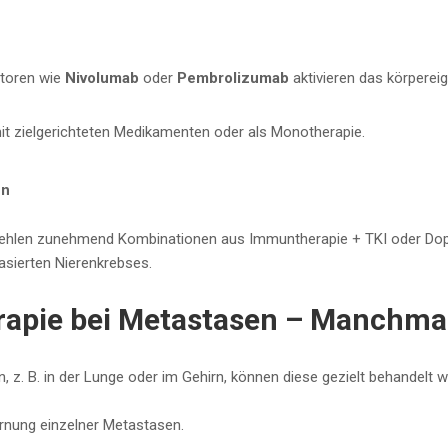
itoren wie
Nivolumab
oder
Pembrolizumab
aktivieren das körpere
it zielgerichteten Medikamenten oder als Monotherapie.
en
pfehlen zunehmend Kombinationen aus Immuntherapie + TKI oder Dopp
sierten Nierenkrebses.
rapie bei Metastasen – Manchmal
 z. B. in der Lunge oder im Gehirn, können diese gezielt behandelt w
rnung einzelner Metastasen.