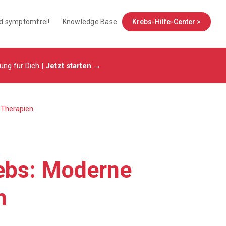
nd symptomfrei!
Knowledge Base
Krebs-Hilfe-Center >
tung für Dich |
Jetzt starten →
 Therapien
ebs: Moderne
n