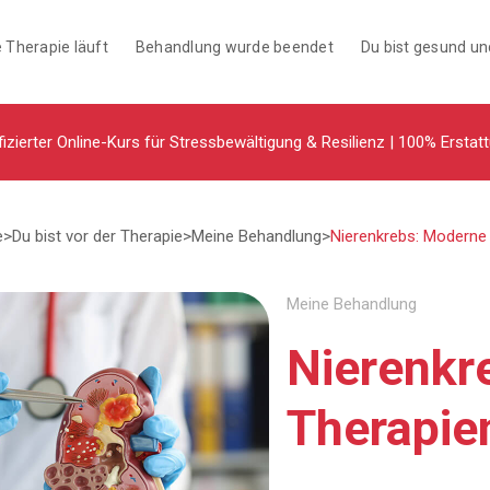
 Therapie läuft
Behandlung wurde beendet
Du bist gesund u
fizierter Online-Kurs für Stressbewältigung & Resilienz | 100% Erstat
e
>
Du bist vor der Therapie
>
Meine Behandlung
>
Nierenkrebs: Moderne
Meine Behandlung
Nierenkr
Therapie