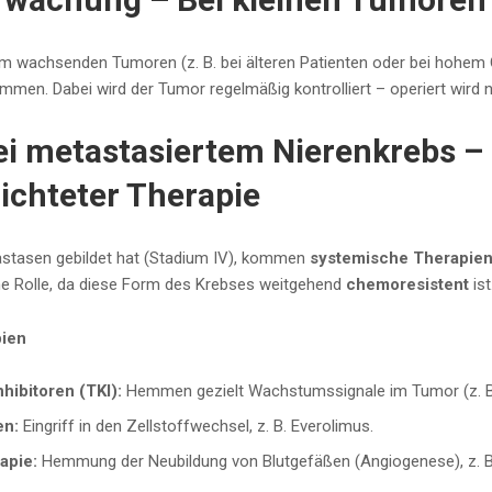
sam wachsenden Tumoren (z. B. bei älteren Patienten oder bei hohem 
kommen. Dabei wird der Tumor regelmäßig kontrolliert – operiert wir
ei metastasiertem Nierenkrebs 
ichteter Therapie
stasen gebildet hat (Stadium IV), kommen
systemische Therapie
ne Rolle, da diese Form des Krebses weitgehend
chemoresistent
ist
pien
hibitoren (TKI):
Hemmen gezielt Wachstumssignale im Tumor (z. B. 
en:
Eingriff in den Zellstoffwechsel, z. B. Everolimus.
apie:
Hemmung der Neubildung von Blutgefäßen (Angiogenese), z. B