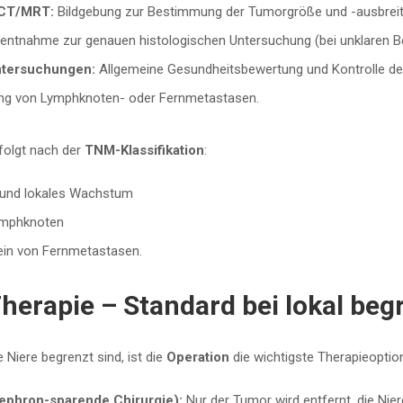
 CT/MRT:
Bildgebung zur Bestimmung der Tumorgröße und -ausbreit
tnahme zur genauen histologischen Untersuchung (bei unklaren B
ntersuchungen:
Allgemeine Gesundheitsbewertung und Kontrolle der
ng von Lymphknoten- oder Fernmetastasen.
rfolgt nach der
TNM-Klassifikation
:
und lokales Wachstum
Lymphknoten
in von Fernmetastasen.
Therapie – Standard bei lokal be
 Niere begrenzt sind, ist die
Operation
die wichtigste Therapieoption
nephron-sparende Chirurgie):
Nur der Tumor wird entfernt, die Nier