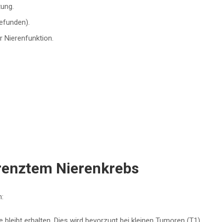
ung.
efunden).
 Nierenfunktion.
grenztem Nierenkrebs
:
e bleibt erhalten. Dies wird bevorzugt bei kleinen Tumoren (T1)