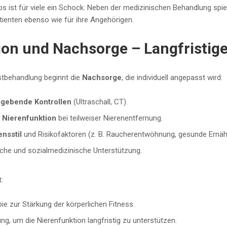
s ist für viele ein Schock. Neben der medizinischen Behandlung spie
tienten ebenso wie für ihre Angehörigen.
tion und Nachsorge – Langfristig
stbehandlung beginnt die
Nachsorge
, die individuell angepasst wird:
dgebende Kontrollen
(Ultraschall, CT).
r
Nierenfunktion
bei teilweiser Nierenentfernung.
nsstil
und Risikofaktoren (z. B. Raucherentwöhnung, gesunde Ernäh
he und sozialmedizinische Unterstützung.
:
e zur Stärkung der körperlichen Fitness.
g, um die Nierenfunktion langfristig zu unterstützen.