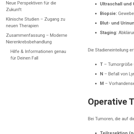
Neue Perspektiven für die
Ultraschall und
Zukunft
Biopsie:
Gewebeen
Klinische Studien – Zugang zu
Blut- und Urinu
neuen Therapien
Staging:
Abkläru
Zusammenfassung – Moderne
Nierenkrebsbehandlung
Die Stadieneinteilung e
Hilfe & Informationen genau
für Deinen Fall
T
– Tumorgröße 
N
– Befall von 
M
– Vorhandense
Operative 
Bei Tumoren, die auf die
Teilresektion (