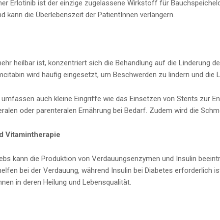
 Erlotinib ist der einzige zugelassene Wirkstoff für Bauchspeicheld
d kann die Überlebenszeit der PatientInnen verlängern.
hr heilbar ist, konzentriert sich die Behandlung auf die Linderung 
itabin wird häufig eingesetzt, um Beschwerden zu lindern und die L
n umfassen auch kleine Eingriffe wie das Einsetzen von Stents zur 
eralen oder parenteralen Ernährung bei Bedarf. Zudem wird die Sch
d Vitamintherapie
ebs kann die Produktion von Verdauungsenzymen und Insulin beeint
elfen bei der Verdauung, während Insulin bei Diabetes erforderlich 
Innen in deren Heilung und Lebensqualität.