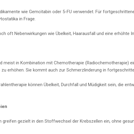
edikamente wie Gemcitabin oder 5-FU verwendet. Für fortgeschritt
ytostatika in Frage.
ch oft Nebenwirkungen wie Übelkeit, Haarausfall und eine erhöhte In
ird meist in Kombination mit Chemotherapie (Radiochemotherapie) ei
n zu erhöhen. Sie kommt auch zur Schmerzlinderung in fortgeschritt
ahlentherapie können Übelkeit, Durchfall und Müdigkeit sein, die e
pien
en greifen gezielt in den Stoffwechsel der Krebszellen ein, ohne ge