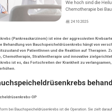
Wie hoch sind die Heil
Chemotherapie bei Bau
24.10.2025
rebs (Pankreaskarzinom) ist eine der aggressivsten Krebsarten
 Die Behandlung von Bauchspeicheldrüsenkrebs hängt von versc
tszustand von PatientInnen und die Reaktion auf Therapien.
e, Chemotherapie, Strahlentherapie und innovative zielgericht
ebs ist es, das Fortschreiten der Krankheit zu verlangsamen, 
erhöhen.
auchspeicheldrüsenkrebs behand
icheldrüsenkrebs-OP
eform bei Bauchspeicheldrüsenkrebs ist die Operation. Sie zielt d