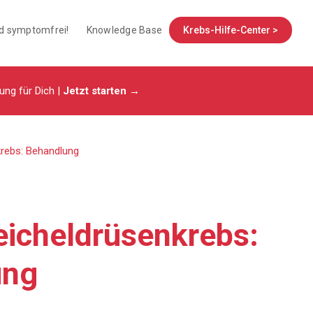
nd symptomfrei!
Knowledge Base
Krebs-Hilfe-Center >
tung für Dich |
Jetzt starten →
rebs: Behandlung
icheldrüsenkrebs:
ung