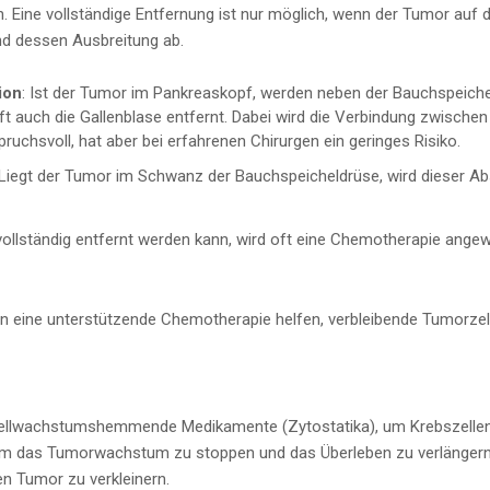
n. Eine vollständige Entfernung ist nur möglich, wenn der Tumor auf
d dessen Ausbreitung ab.
ion
: Ist der Tumor im Pankreaskopf, werden neben der Bauchspeichel
t auch die Gallenblase entfernt. Dabei wird die Verbindung zwische
pruchsvoll, hat aber bei erfahrenen Chirurgen ein geringes Risiko.
 Liegt der Tumor im Schwanz der Bauchspeicheldrüse, wird dieser Ab
vollständig entfernt werden kann, wird oft eine Chemotherapie a
n eine unterstützende Chemotherapie helfen, verbleibende Tumorzel
llwachstumshemmende Medikamente (Zytostatika), um Krebszellen i
um das Tumorwachstum zu stoppen und das Überleben zu verlängern.
en Tumor zu verkleinern.