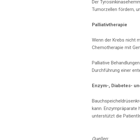
Der Tyrosinkinasehemmer
Tumorzellen fördern, un
Palliativtherapie
Wenn der Krebs nicht me
Chemotherapie mit Gemc
Palliative Behandlunge
Durchführung einer ent
Enzym-, Diabetes- un
Bauchspeicheldrüsenkr
kann. Enzympräparate h
unterstützt die Patient
Quellen: