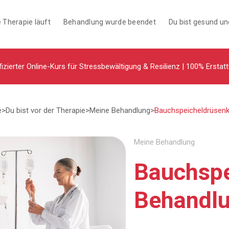
 Therapie läuft
Behandlung wurde beendet
Du bist gesund u
fizierter Online-Kurs für Stressbewältigung & Resilienz | 100% Erstat
e
>
Du bist vor der Therapie
>
Meine Behandlung
>
Bauchspeicheldrüsenk
Meine Behandlung
Bauchspe
Behandl