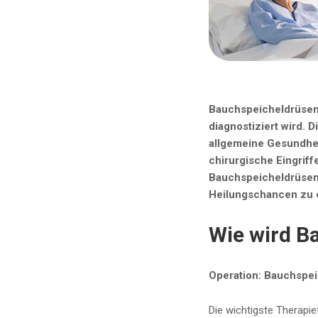
Bauchspeicheldrüsenk
diagnostiziert wird.
allgemeine Gesundhei
chirurgische Eingriff
Bauchspeicheldrüsenkr
Heilungschancen zu 
Wie wird B
Operation: Bauchspe
Die wichtigste Therapi