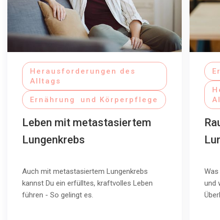
Herausforderungen des
E
Alltags
H
Ernährung und Körperpflege
A
Leben mit metastasiertem
Ra
Lungenkrebs
Lu
Auch mit metastasiertem Lungenkrebs
Was 
kannst Du ein erfülltes, kraftvolles Leben
und 
führen - So gelingt es.
Über