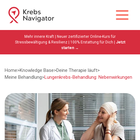
Mehr innere Kraft | Neuer zertifizierter Online-Kurs für
Stressbewältigung & Resilienz | 100% Erstattung für Dich |
Jetzt
starten →
Home
>
Knowledge Base
>
Deine Therapie läuft
>
Meine Behandlung
>
Lungenkrebs-Behandlung: Nebenwirkungen