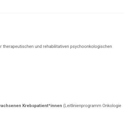
r therapeutischen und rehabilitativen psychoonkologischen
rwachsenen Krebspatient*innen
(Leitlinienprogramm Onkologie