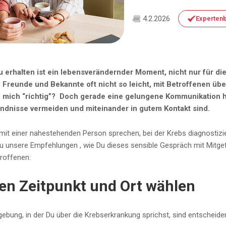
4.2.2026
Expertenb
 erhalten ist ein lebensverändernder Moment, nicht nur für di
, Freunde und Bekannte oft nicht so leicht, mit Betroffenen ü
 mich “richtig”? Doch gerade eine gelungene Kommunikation hil
ändnisse vermeiden und miteinander in gutem Kontakt sind.
mit einer nahestehenden Person sprechen, bei der Krebs diagnostizi
 Du unsere Empfehlungen , wie Du dieses sensible Gespräch mit Mitge
roffenen:
gen Zeitpunkt und Ort wählen
ebung, in der Du über die Krebserkrankung sprichst, sind entscheide