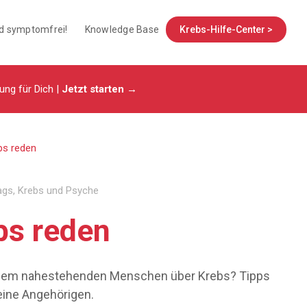
nd symptomfrei!
Knowledge Base
Krebs-Hilfe-Center >
tung für Dich |
Jetzt starten →
bs reden
ags
,
Krebs und Psyche
bs reden
inem nahestehenden Menschen über Krebs? Tipps
ine Angehörigen.