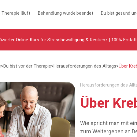
 Therapie läuft
Behandlung wurde beendet
Du bist gesund u
fizierter Online-Kurs für Stressbewältigung & Resilienz | 100% Erstat
e
>
Du bist vor der Therapie
>
Herausforderungen des Alltags
>
Über Kre
Herausforderungen des Allt
Über Kre
Wie spricht man mit e
zum Weitergeben an De