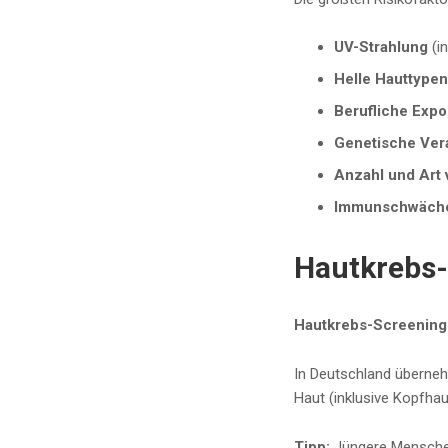
UV-Strahlung
(in
Helle Hauttype
Berufliche Expo
Genetische Ve
Anzahl und Art
Immunschwäch
Hautkrebs-
Hautkrebs-Screening
In Deutschland überneh
Haut (inklusive Kopfha
Tipp:
Jüngere Menschen