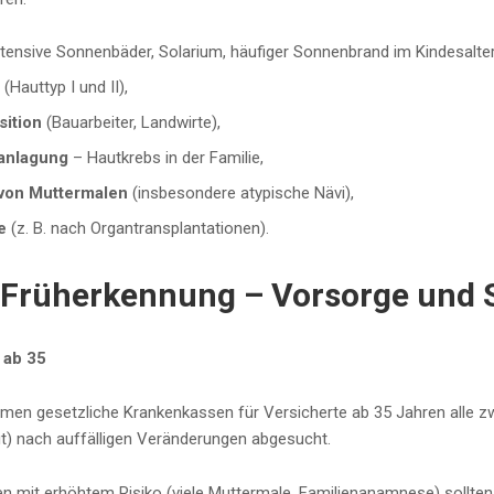
tensive Sonnenbäder, Solarium, häufiger Sonnenbrand im Kindesalter
n
(Hauttyp I und II),
sition
(Bauarbeiter, Landwirte),
ranlagung
– Hautkrebs in der Familie,
 von Muttermalen
(insbesondere atypische Nävi),
e
(z. B. nach Organtransplantationen).
Früherkennung – Vorsorge und 
 ab 35
men gesetzliche Krankenkassen für Versicherte ab 35 Jahren alle z
ut) nach auffälligen Veränderungen abgesucht.
 mit erhöhtem Risiko (viele Muttermale, Familienanamnese) sollte