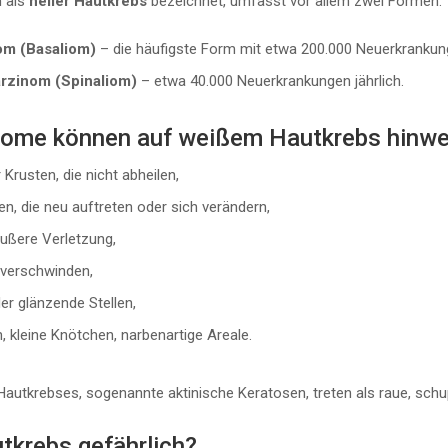
h als
heller Hautkrebs
bezeichnet, umfasst vor allem zwei Formen:
om (Basaliom)
– die häufigste Form mit etwa 200.000 Neuerkrankun
arzinom (Spinaliom)
– etwa 40.000 Neuerkrankungen jährlich.
ome können auf weißem Hautkrebs hinwe
 Krusten, die nicht abheilen,
n, die neu auftreten oder sich verändern,
ußere Verletzung,
ht verschwinden,
er glänzende Stellen,
 kleine Knötchen, narbenartige Areale.
utkrebses, sogenannte aktinische Keratosen, treten als raue, schup
tkrebs gefährlich?