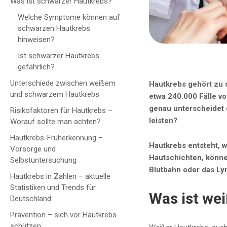
Was ist schwarzer Hautkrebs?
Welche Symptome können auf
schwarzen Hautkrebs
hinweisen?
Ist schwarzer Hautkrebs
gefährlich?
Unterschiede zwischen weißem
Hautkrebs gehört zu 
und schwarzem Hautkrebs
etwa 240.000 Fälle v
genau unterscheidet 
Risikofaktoren für Hautkrebs –
leisten?
Worauf sollte man achten?
Hautkrebs-Früherkennung –
Hautkrebs entsteht, w
Vorsorge und
Hautschichten, können
Selbstuntersuchung
Blutbahn oder das Ly
Hautkrebs in Zahlen – aktuelle
Statistiken und Trends für
Was ist we
Deutschland
Prävention – sich vor Hautkrebs
schützen