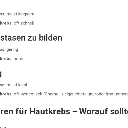
bs:
meist langsam
krebs:
oft schnell
stasen zu bilden
bs:
gering
krebs:
hoch
g
bs:
meist lokal
krebs:
oft systemisch (Chemo- zielgerichtete und/oder Immunthera
oren für Hautkrebs – Worauf soll
ren: