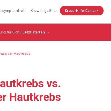
nd symptomfrei!
Knowledge Base
Krebs-Hilfe-Center >
tung für Dich |
Jetzt starten →
chwarzer Hautkrebs
autkrebs vs.
r Hautkrebs