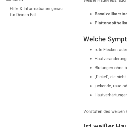
Weißer Hautkrebs, auc
Hilfe & Informationen genau
Basalzellkarzin
für Deinen Fall
Plattenepithelk
Welche Sympt
rote Flecken oder
Hautveränderunge
Blutungen ohne ä
„Pickel“, die nic
juckende, raue od
Hautverhärtungen,
Vorstufen des weißen Ha
Ist weißer Hau