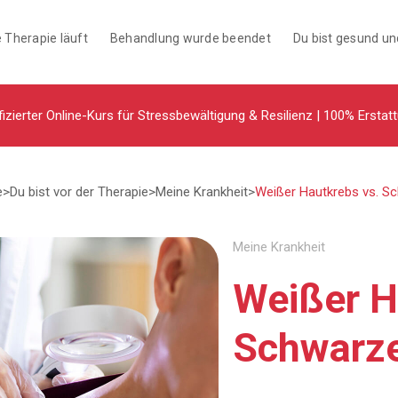
 Therapie läuft
Behandlung wurde beendet
Du bist gesund u
fizierter Online-Kurs für Stressbewältigung & Resilienz | 100% Erstat
e
>
Du bist vor der Therapie
>
Meine Krankheit
>
Weißer Hautkrebs vs. S
Meine Krankheit
Weißer H
Schwarze