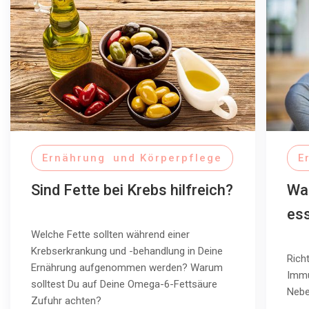
Ernährung und Körperpflege
E
Sind Fette bei Krebs hilfreich?
Was
es
Welche Fette sollten während einer
Krebserkrankung und -behandlung in Deine
Rich
Ernährung aufgenommen werden? Warum
Immu
solltest Du auf Deine Omega-6-Fettsäure
Nebe
Zufuhr achten?