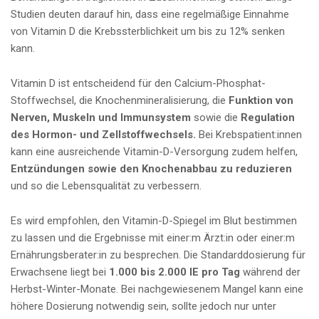
Studien deuten darauf hin, dass eine regelmäßige Einnahme
von Vitamin D die Krebssterblichkeit um bis zu 12% senken
kann.
Vitamin D ist entscheidend für den Calcium-Phosphat-
Stoffwechsel, die Knochenmineralisierung, die
Funktion von
Nerven, Muskeln und Immunsystem
sowie die
Regulation
des Hormon- und Zellstoffwechsels.
Bei Krebspatient:innen
kann eine ausreichende Vitamin-D-Versorgung zudem helfen,
Entzündungen sowie den Knochenabbau zu reduzieren
und so die Lebensqualität zu verbessern.
Es wird empfohlen, den Vitamin-D-Spiegel im Blut bestimmen
zu lassen und die Ergebnisse mit einer:m Ärzt:in oder einer:m
Ernährungsberater:in zu besprechen. Die Standarddosierung für
Erwachsene liegt bei
1.000 bis 2.000 IE pro Tag
während der
Herbst-Winter-Monate. Bei nachgewiesenem Mangel kann eine
höhere Dosierung notwendig sein, sollte jedoch nur unter