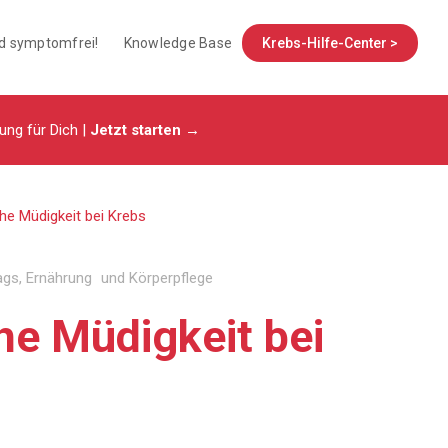
nd symptomfrei!
Knowledge Base
Krebs-Hilfe-Center >
tung für Dich |
Jetzt starten →
he Müdigkeit bei Krebs
ags
,
Ernährung und Körperpflege
he Müdigkeit bei