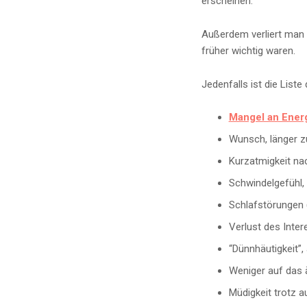
erscheinen.
Außerdem verliert man v
früher wichtig waren.
Jedenfalls ist die List
Mangel an Energ
Wunsch, länger zu
Kurzatmigkeit nac
Schwindelgefühl,
Schlafstörungen 
Verlust des Inter
“Dünnhäutigkeit”,
Weniger auf das 
Müdigkeit trotz a