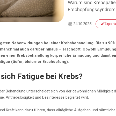
Warum sind Krebspatien
Erschöpfungssyndrom o
24.10.2025
Expert
figsten Nebenwirkungen bei einer Krebsbehandlung. Bis zu 90% 
anchmal auch darüber hinaus – erschöpft. Obwohl Ermüdungsz
en einer Krebsbehandlung körperliche Ermüdung und damit e
igue (tiefer, bleierner Erschöpfung).
sich Fatigue bei Krebs?
der Behandlung unterscheidet sich von der gewöhnlichen Müdigkeit da
e, Antriebslosigkeit und Desinteresse begleitet wird.
nd Kraft kann dazu führen, dass alltägliche Aufgaben und sämtliche