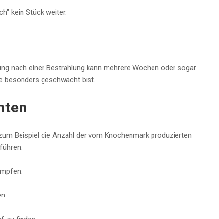
h" kein Stück weiter.
pfung nach einer Bestrahlung kann mehrere Wochen oder sogar
e besonders geschwächt bist.
nten
 zum Beispiel die Anzahl der vom Knochenmark produzierten
führen.
ämpfen.
n.