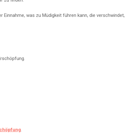
f zu finden.
Einnahme, was zu Müdigkeit führen kann, die verschwindet,
Erschöpfung.
schöpfung
.