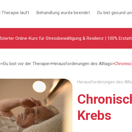
 Therapie läuft
Behandlung wurde beendet
Du bist gesund u
fizierter Online-Kurs für Stressbewältigung & Resilienz | 100% Erstat
e
>
Du bist vor der Therapie
>
Herausforderungen des Alltags
>
Chronisc
Herausforderungen des Allt
Chronisc
Krebs