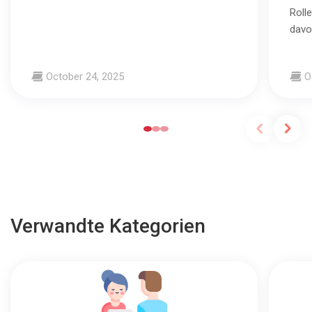
Roll
davo
October 24, 2025
O
Verwandte Kategorien