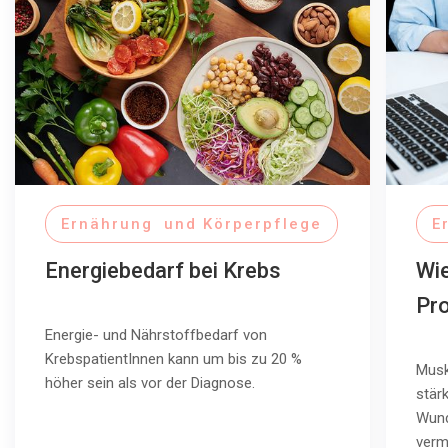
Ernährung und Körperpflege
E
Energiebedarf bei Krebs
Wi
Pro
Energie- und Nährstoffbedarf von
KrebspatientInnen kann um bis zu 20 %
Musk
höher sein als vor der Diagnose.
stär
Wund
verm