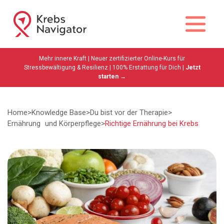
Mehr innere Kraft | Neuer zertifizierter Online-Kurs für
Stressbewältigung & Resilienz | 100% Erstattung für Dich |
Jetzt
starten →
Home
>
Knowledge Base
>
Du bist vor der Therapie
>
Ernährung und Körperpflege
>
Richtige Ernährung bei Krebs