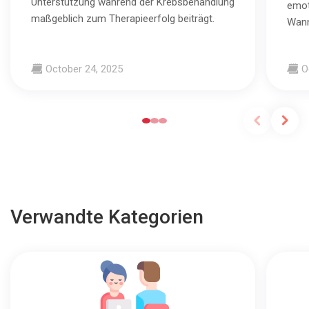
Unterstützung während der Krebsbehandlung
emot
maßgeblich zum Therapieerfolg beiträgt.
Wann
October 24, 2025
O
Verwandte Kategorien