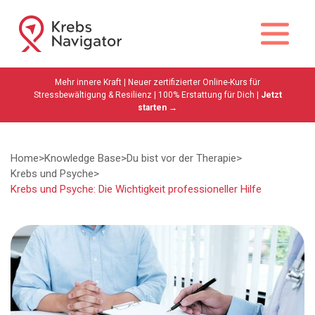
Mehr innere Kraft | Neuer zertifizierter Online-Kurs für
Stressbewältigung & Resilienz | 100% Erstattung für Dich |
Jetzt
starten →
Home
>
Knowledge Base
>
Du bist vor der Therapie
>
Krebs und Psyche
>
Krebs und Psyche: Die Wichtigkeit professioneller Hilfe