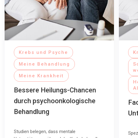
Krebs und Psyche
K
Meine Behandlung
S
w
Meine Krankheit
H
A
Bessere Heilungs-Chancen
durch psychoonkologische
Fac
Behandlung
Un
Studien belegen, dass mentale
Spez