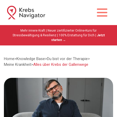
Mehr innere Kraft | Neuer zertifizierter Online-Kurs für
Stressbewältigung & Resilienz | 100% Erstattung für Dich |
Jetzt
starten →
Home
>
Knowledge Base
>
Du bist vor der Therapie
>
Meine Krankheit
>
Alles über Krebs der Gallenwege