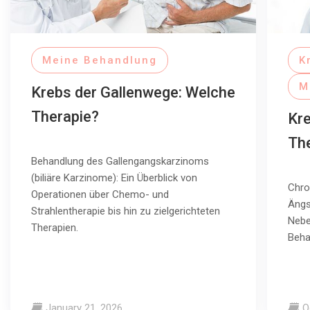
Meine Behandlung
K
M
Krebs der Gallenwege: Welche
Therapie?
Kr
The
Behandlung des Gallengangskarzinoms
(biliäre Karzinome): Ein Überblick von
Chro
Operationen über Chemo- und
Ängs
Strahlentherapie bis hin zu zielgerichteten
Nebe
Therapien.
Beha
January 21, 2026
O