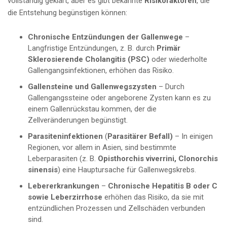
vollständig geklärt, aber es gibt bekannte
Risikofaktoren
, die
die Entstehung begünstigen können:
Chronische Entzündungen der Gallenwege
–
Langfristige Entzündungen, z. B. durch
Primär
Sklerosierende Cholangitis (PSC)
oder wiederholte
Gallengangsinfektionen, erhöhen das Risiko.
Gallensteine und Gallenwegszysten
– Durch
Gallengangssteine oder angeborene Zysten kann es zu
einem Gallenrückstau kommen, der die
Zellveränderungen begünstigt.
Parasiteninfektionen
(
Parasitärer Befall)
– In einigen
Regionen, vor allem in Asien, sind bestimmte
Leberparasiten (z. B.
Opisthorchis viverrini, Clonorchis
sinensis
) eine Hauptursache für Gallenwegskrebs.
Lebererkrankungen
–
Chronische Hepatitis B oder C
sowie Leberzirrhose
erhöhen das Risiko, da sie mit
entzündlichen Prozessen und Zellschäden verbunden
sind.